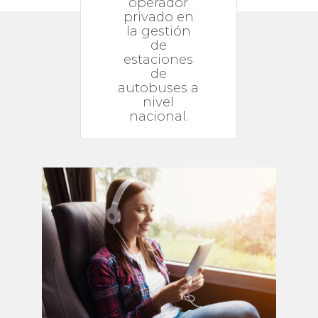
operador
privado en
la gestión
de
estaciones
de
autobuses a
nivel
nacional.