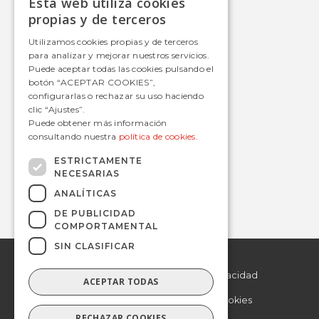
Esta web utiliza cookies
Autobús
SPANISH
propias y de terceros
Tranvía
SPANISH
Utilizamos cookies propias y de terceros
Metro
para analizar y mejorar nuestros servicios.
Estaciones
Puede aceptar todas las cookies pulsando el
botón “ACEPTAR COOKIES”,
configurarlas o rechazar su uso haciendo
clic “Ajustes”.
Contacto
Puede obtener más información
consultando nuestra
política de cookies.
informacion@avanzagrupo.com
+34 916 021 900
ESTRICTAMENTE
NECESARIAS
C/ San Norberto, 48 • 28021 – Madrid
ANALÍTICAS
DE PUBLICIDAD
COMPORTAMENTAL
SIN CLASIFICAR
© 2019 Avanza.
Aviso Legal
Todos los derechos
reservados.
Politica de Privacidad
ACEPTAR TODAS
Politica de Cookies
RECHAZAR COOKIES