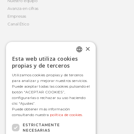
Nuestro equipo
Avanza en cifras
Empresas
Canal Ético
×
Movilidad Integral
Esta web utiliza cookies
Autobús
SPANISH
propias y de terceros
Tranvía
SPANISH
Utilizamos cookies propias y de terceros
Metro
para analizar y mejorar nuestros servicios.
Estaciones
Puede aceptar todas las cookies pulsando el
botón “ACEPTAR COOKIES”,
configurarlas o rechazar su uso haciendo
clic “Ajustes”.
Contacto
Puede obtener más información
consultando nuestra
política de cookies.
informacion@avanzagrupo.com
+34 916 021 900
ESTRICTAMENTE
NECESARIAS
C/ San Norberto, 48 • 28021 – Madrid