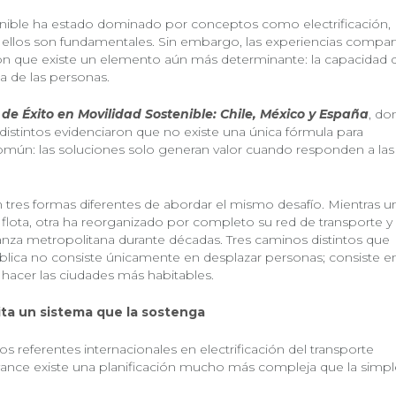
enible ha estado dominado por conceptos como electrificación,
s ellos son fundamentales. Sin embargo, las experiencias compar
 que existe un elemento aún más determinante: la capacidad 
na de las personas.
de Éxito en Movilidad Sostenible: Chile, México y España
, do
istintos evidenciaron que no existe una única fórmula para
 común: las soluciones solo generan valor cuando responden a las
 tres formas diferentes de abordar el mismo desafío. Mientras u
u flota, otra ha reorganizado por completo su red de transporte y
za metropolitana durante décadas. Tres caminos distintos que
blica no consiste únicamente en desplazar personas; consiste e
y hacer las ciudades más habitables.
sita un sistema que la sostenga
s referentes internacionales en electrificación del transporte
vance existe una planificación mucho más compleja que la simpl