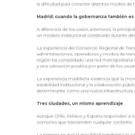
la dificultad para conectar distintos modos de 
Madrid: cuando la gobernanza también es 
A diferencia de los casos anteriores, la princip
un modelo institucional construido durante dé
La experiencia del Consorcio Regional de Tra
administraciones, operadores y modos de trans
región ha consolidado una red metropolitana in
y una valoración positiva por parte de los usuar
La experiencia madrileña evidencia que la movi
estabilidad institucional y la colaboración pú
determinante como una nueva infraestructura 
Tres ciudades, un mismo aprendizaje
Aunque Chile, México y España responden a rea
comunes que trascienden cualquier contexto.
La primera es que la movilidad transforma la c