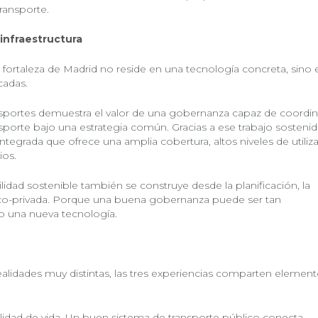
transporte.
infraestructura
al fortaleza de Madrid no reside en una tecnología concreta, sino 
cadas.
nsportes demuestra el valor de una gobernanza capaz de coordin
porte bajo una estrategia común. Gracias a ese trabajo sostenido
tegrada que ofrece una amplia cobertura, altos niveles de utiliz
ios.
lidad sostenible también se construye desde la planificación, la
blico-privada. Porque una buena gobernanza puede ser tan
o una nueva tecnología.
lidades muy distintas, las tres experiencias comparten elemen
alidad de vida. Un buen sistema de transporte público conecta