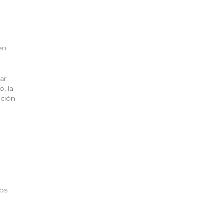
en
ar
, la
ación
tos