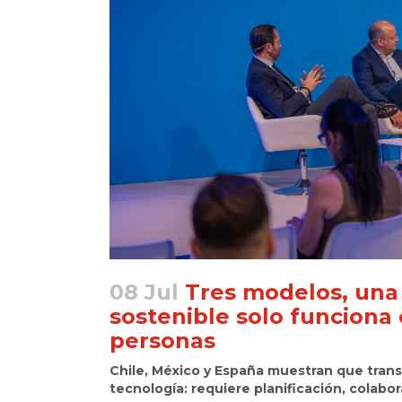
08 Jul
Tres modelos, una 
sostenible solo funciona 
personas
Chile, México y España muestran que tran
tecnología: requiere planificación, colabo