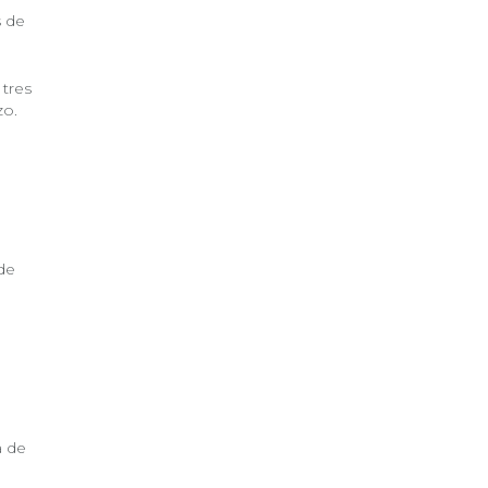
s de
 tres
zo.
de
a de