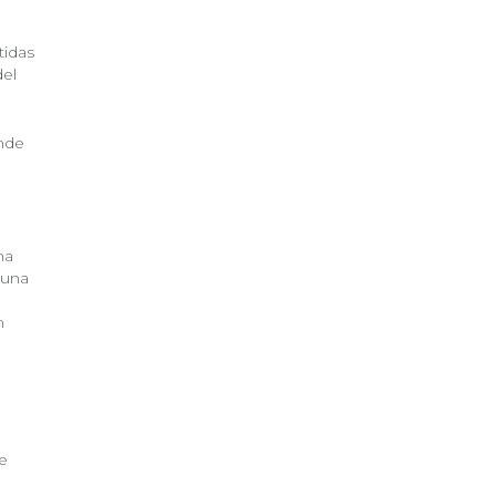
tidas
del
nde
na
 una
n
e