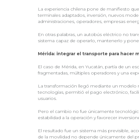
La experiencia chilena pone de manifiesto que 
terminales adaptados, inversión, nuevos mode
administraciones, operadores, empresas energé
En otras palabras, un autobús eléctrico no tr
sistema capaz de operarlo, mantenerlo y ponerlo
Mérida: integrar el transporte para hacer má
El caso de Mérida, en Yucatán, partía de un e
fragmentadas, múltiples operadores y una expe
La transformación llegó mediante un modelo m
tecnologías, permitió el pago electrónico, faci
usuarios.
Pero el cambio no fue únicamente tecnológico
estabilidad a la operación y favorecer inversione
El resultado fue un sistema más previsible, ac
de la movilidad no depende únicamente del pre