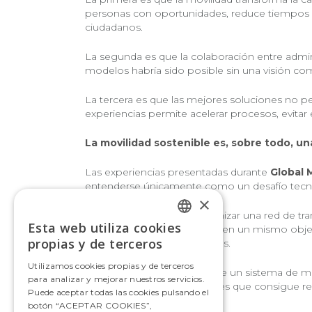
personas con oportunidades, reduce tiempos d
ciudadanos.
La segunda es que la colaboración entre admin
modelos habría sido posible sin una visión comp
La tercera es que las mejores soluciones no p
experiencias permite acelerar procesos, evitar 
La movilidad sostenible es, sobre todo, 
Las experiencias presentadas durante
Global 
entenderse únicamente como un desafío tecn
×
Electrificar una flota, reorganizar una red de
Esta web utiliza cookies
distintas, pero todas persiguen un mismo obje
SPANISH
propias y de terceros
accesibles, fiables y eficientes.
SPANISH
Utilizamos cookies propias y de terceros
Porque el verdadero éxito de un sistema de m
para analizar y mejorar nuestros servicios.
eléctricos o por las emisiones que consigue re
Puede aceptar todas las cookies pulsando el
quienes lo utilizan cada día.
botón “ACEPTAR COOKIES”,