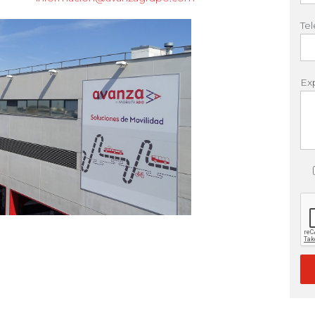
Te
Ex