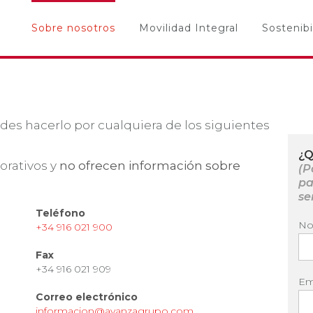
Sobre nosotros
Movilidad Integral
Sostenibi
des hacerlo por cualquiera de los siguientes
¿Q
orativos y
no ofrecen información sobre
(P
pa
se
Teléfono
No
+34 916 021 900
Fax
+34 916 021 909
Em
Correo electrónico
informacion@avanzagrupo.com