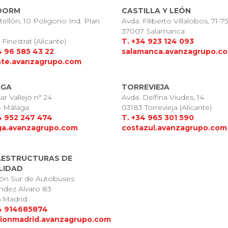
DORM
CASTILLA Y LEÓN
tellón, 10 Poligono Ind. Plan
Avda. Filiberto Villalobos, 71-75
37007 Salamanca
Finestrat (Alicante)
T. +34 923 124 093
4 96 585 43 22
salamanca.avanzagrupo.c
nte.avanzagrupo.com
AGA
TORREVIEJA
ar Vallejo nº 24
Avda. Delfina Viudes, 14
 Málaga
03183 Torrevieja (Alicante)
4 952 247 474
T. +34 965 301 590
ga.avanzagrupo.com
costazul.avanzagrupo.com
AESTRUCTURAS DE
LIDAD
ión Sur de Autobuses
ndez Alvaro 83
 Madrid
4 914685874
ionmadrid.avanzagrupo.com