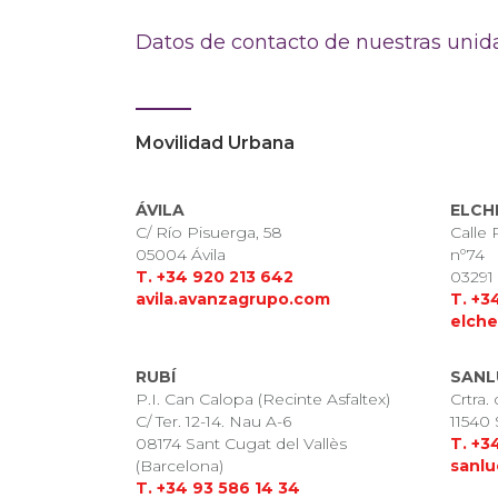
Datos de contacto de nuestras unid
Movilidad Urbana
ÁVILA
ELCH
C/ Río Pisuerga, 58
Calle 
05004 Ávila
nº74
T. +34 920 213 642
03291 
avila.avanzagrupo.com
T. +3
elch
RUBÍ
SANL
P.I. Can Calopa (Recinte Asfaltex)
Crtra.
C/ Ter. 12-14. Nau A-6
11540 
08174 Sant Cugat del Vallès
T. +3
(Barcelona)
sanlu
T. +34 93 586 14 34