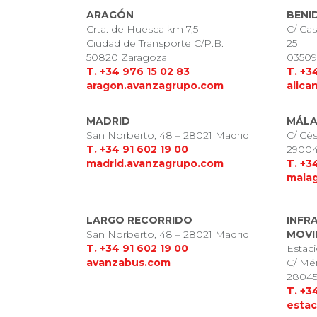
ARAGÓN
BENI
Crta. de Huesca km 7,5
C/ Cas
Ciudad de Transporte C/P.B.
25
50820 Zaragoza
03509 
T. +34 976 15 02 83
T. +3
aragon.avanzagrupo.com
alica
MADRID
MÁL
San Norberto, 48 – 28021 Madrid
C/ Cés
T. +34 9
1 602 19 00
29004
madrid.avanzagrupo.com
T. +3
mala
LARGO RECORRIDO
INFR
San Norberto, 48 – 28021 Madrid
MOVI
T. +34 91 602 19 00
Estac
avanzabus.com
C/ Mé
28045
T. +3
estac