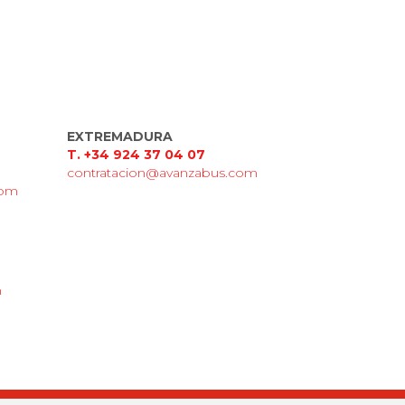
EXTREMADURA
T. +34 924 37 04 07
contratacion@avanzabus.com
com
m