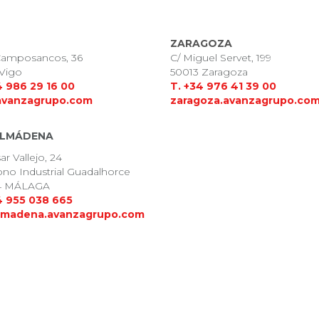
ZARAGOZA
 Camposancos, 36
C/ Miguel Servet, 199
 Vigo
50013
Zaragoza
4 986 29 16 00
T. +34 976 41 39 00
avanzagrupo.com
zaragoza.avanzagrupo.co
LMÁDENA
ar Vallejo, 24
ono Industrial Guadalhorce
4 MÁLAGA
4 955 038 665
lmadena.avanzagrupo.com