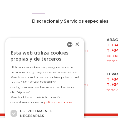
Discrecional y Servicios especiales
ANDALUCÍA
ARA
×
T. +34 952 24 74 74
T. +3
contratacion@avanzabus.com
T. +3
Esta web utiliza cookies
SPANISH
contr
propias y de terceros
comer
SPANISH
Utilizamos cookies propias y de terceros
para analizar y mejorar nuestros servicios.
GALICIA
LEVA
Puede aceptar todas las cookies pulsando el
T. +34 986 91 60 24
T. +3
botón “ACEPTAR COOKIES”,
contratacion@avanzabus.com
T. +3
configurarlas o rechazar su uso haciendo
torre
clic “Ajustes”.
Puede obtener más información
consultando nuestra
política de cookies.
ESTRICTAMENTE
NECESARIAS