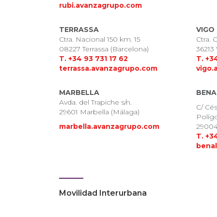
rubi.avanzagrupo.com
TERRASSA
VIGO
Ctra. Nacional 150 km. 15
Ctra.
08227 Terrassa (Barcelona)
36213
T. +34 93 731 17 62
T. +3
terrassa.avanzagrupo.com
vigo.
MARBELLA
BENA
Avda. del Trapiche s/n.
C/ Cés
29601 Marbella (Málaga)
Políg
marbella.avanzagrupo.com
2900
T. +3
bena
Movilidad Interurbana