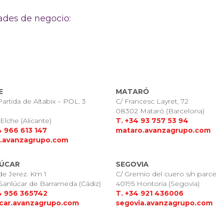
ades de negocio:
E
MATARÓ
Partida de Altabix – POL. 3
C/ Francesc Layret, 72
08302 Mataró (Barcelona)
Elche (Alicante)
T. +34 93 757 53 94
4 966 613 147
mataro.avanzagrupo.com
e.avanzagrupo.com
ÚCAR
SEGOVIA
 de Jerez. Km 1
C/ Gremio del cuero s/n parce
Sanlúcar de Barrameda (Cádiz)
40195 Hontoria (Segovia)
4 956 365742
T. +34 921 436006
car.avanzagrupo.com
segovia.avanzagrupo.com