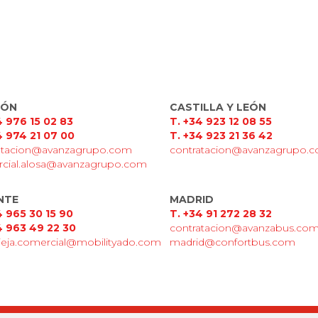
GÓN
CASTILLA Y LEÓN
4 976 15 02 83
T. +34 923 12 08 55
4 974 21 07 00
T. +34 923 21 36 42
atacion@avanzagrupo.com
contratacion@avanzagrupo.
cial.alosa@avanzagrupo.com
NTE
MADRID
4 965 30 15 90
T. +34 91 272 28 32
4 963 49 22 30
contratacion@avanzabus.co
vieja.comercial@mobilityado.com
madrid@confortbus.com