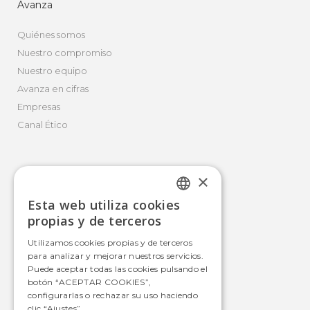
Avanza
Quiénes somos
Nuestro compromiso
Nuestro equipo
Avanza en cifras
Empresas
Canal Ético
×
Movilidad Integral
Esta web utiliza cookies
Autobús
SPANISH
propias y de terceros
Tranvía
SPANISH
Utilizamos cookies propias y de terceros
Metro
para analizar y mejorar nuestros servicios.
Estaciones
Puede aceptar todas las cookies pulsando el
botón “ACEPTAR COOKIES”,
configurarlas o rechazar su uso haciendo
clic “Ajustes”.