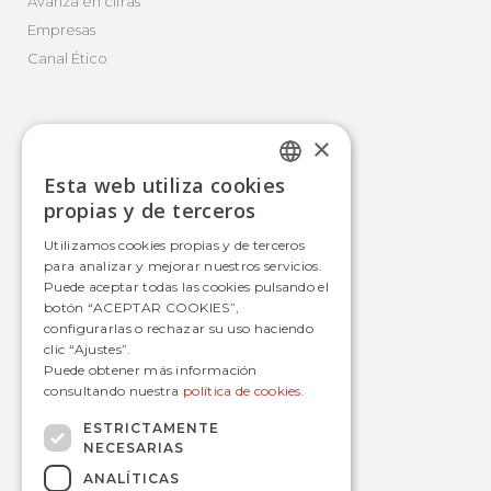
Avanza en cifras
Empresas
Canal Ético
×
Movilidad Integral
Esta web utiliza cookies
Autobús
SPANISH
propias y de terceros
Tranvía
SPANISH
Utilizamos cookies propias y de terceros
Metro
para analizar y mejorar nuestros servicios.
Estaciones
Puede aceptar todas las cookies pulsando el
botón “ACEPTAR COOKIES”,
configurarlas o rechazar su uso haciendo
clic “Ajustes”.
Contacto
Puede obtener más información
consultando nuestra
política de cookies.
informacion@avanzagrupo.com
+34 916 021 900
ESTRICTAMENTE
NECESARIAS
C/ San Norberto, 48 • 28021 – Madrid
ANALÍTICAS