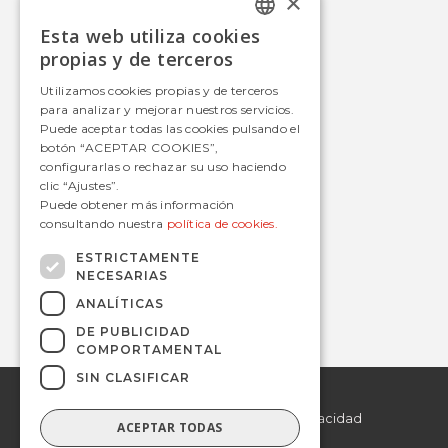
×
Esta web utiliza cookies
Autobús
SPANISH
propias y de terceros
Tranvía
SPANISH
Utilizamos cookies propias y de terceros
Metro
para analizar y mejorar nuestros servicios.
Estaciones
Puede aceptar todas las cookies pulsando el
botón “ACEPTAR COOKIES”,
configurarlas o rechazar su uso haciendo
clic “Ajustes”.
Contacto
Puede obtener más información
consultando nuestra
política de cookies.
informacion@avanzagrupo.com
+34 916 021 900
ESTRICTAMENTE
NECESARIAS
C/ San Norberto, 48 • 28021 – Madrid
ANALÍTICAS
DE PUBLICIDAD
COMPORTAMENTAL
SIN CLASIFICAR
© 2019 Avanza.
Aviso Legal
Todos los derechos
reservados.
Politica de Privacidad
ACEPTAR TODAS