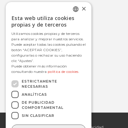
×
Movilidad Integral
Esta web utiliza cookies
Autobús
SPANISH
propias y de terceros
Tranvía
SPANISH
Utilizamos cookies propias y de terceros
Metro
para analizar y mejorar nuestros servicios.
Estaciones
Puede aceptar todas las cookies pulsando el
botón “ACEPTAR COOKIES”,
configurarlas o rechazar su uso haciendo
clic “Ajustes”.
Contacto
Puede obtener más información
consultando nuestra
política de cookies.
informacion@avanzagrupo.com
+34 916 021 900
ESTRICTAMENTE
NECESARIAS
C/ San Norberto, 48 • 28021 – Madrid
ANALÍTICAS
DE PUBLICIDAD
COMPORTAMENTAL
SIN CLASIFICAR
© 2019 Avanza.
Aviso Legal
Todos los derechos
reservados.
Politica de Privacidad