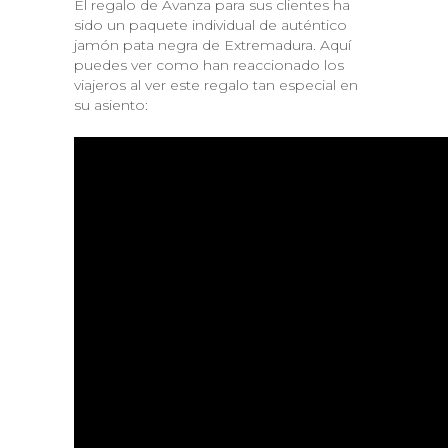
El regalo de Avanza para sus clientes ha
sido un paquete individual de auténtico
jamón pata negra de Extremadura. Aquí
puedes ver como han reaccionado los
viajeros al ver este regalo tan especial en
su asiento: