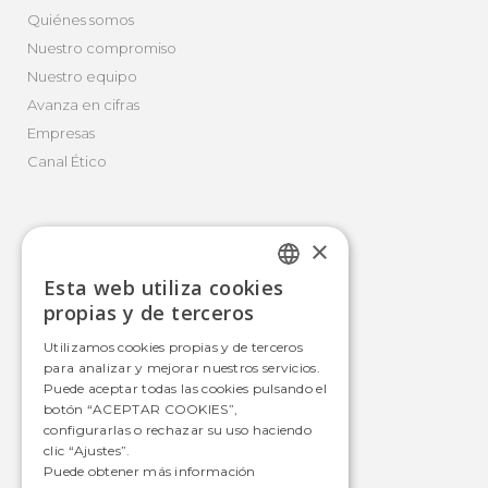
Quiénes somos
Nuestro compromiso
Nuestro equipo
Avanza en cifras
Empresas
Canal Ético
×
Movilidad Integral
Esta web utiliza cookies
Autobús
SPANISH
propias y de terceros
Tranvía
SPANISH
Utilizamos cookies propias y de terceros
Metro
para analizar y mejorar nuestros servicios.
Estaciones
Puede aceptar todas las cookies pulsando el
botón “ACEPTAR COOKIES”,
configurarlas o rechazar su uso haciendo
clic “Ajustes”.
Contacto
Puede obtener más información