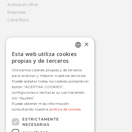
Avanza en cifras
Empresas
Canal Ético
×
Movilidad Integral
Esta web utiliza cookies
Autobús
SPANISH
propias y de terceros
Tranvía
SPANISH
Utilizamos cookies propias y de terceros
Metro
para analizar y mejorar nuestros servicios.
Estaciones
Puede aceptar todas las cookies pulsando el
botón “ACEPTAR COOKIES”,
configurarlas o rechazar su uso haciendo
clic “Ajustes”.
Contacto
Puede obtener más información
consultando nuestra
política de cookies.
informacion@avanzagrupo.com
+34 916 021 900
ESTRICTAMENTE
NECESARIAS
C/ San Norberto, 48 • 28021 – Madrid