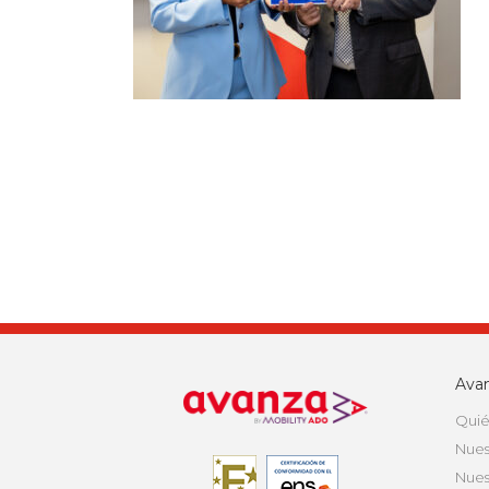
Ava
Quié
Nues
Nues