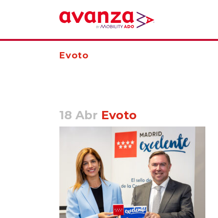
Evoto
18 Abr
Evoto