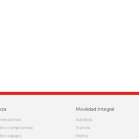
nza
Movilidad Integral
nes somos
Autobús
tro compromiso
Tranvía
tro equipo
Metro