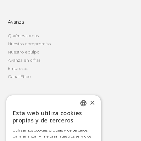
Avanza
Quiénes somos
Nuestro compromiso
Nuestro equipo
Avanza en cifras
Empresas
Canal Ético
×
Movilidad Integral
Esta web utiliza cookies
Autobús
SPANISH
propias y de terceros
Tranvía
SPANISH
Utilizamos cookies propias y de terceros
Metro
para analizar y mejorar nuestros servicios.
Estaciones