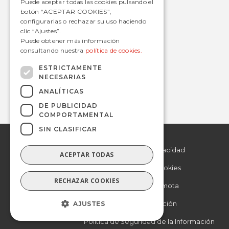
Puede aceptar todas las cookies pulsando el
botón “ACEPTAR COOKIES”,
configurarlas o rechazar su uso haciendo
clic “Ajustes”.
Contacto
Puede obtener más información
consultando nuestra
política de cookies.
informacion@avanzagrupo.com
+34 916 021 900
ESTRICTAMENTE
NECESARIAS
C/ San Norberto, 48 • 28021 – Madrid
ANALÍTICAS
DE PUBLICIDAD
COMPORTAMENTAL
SIN CLASIFICAR
© 2019 Avanza.
Aviso Legal
Todos los derechos
reservados.
Politica de Privacidad
ACEPTAR TODAS
Politica de Cookies
RECHAZAR COOKIES
Asistencia remota
AJUSTES
Otra información
Política de Seguridad de la Información