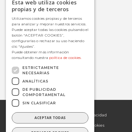
Esta web utiliza cookies
Autobús
SPANISH
propias y de terceros
Tranvía
SPANISH
Utilizamos cookies propias y de terceros
Metro
para analizar y mejorar nuestros servicios.
Estaciones
Puede aceptar todas las cookies pulsando el
botón “ACEPTAR COOKIES”,
configurarlas o rechazar su uso haciendo
clic “Ajustes”.
Contacto
Puede obtener más información
consultando nuestra
política de cookies.
informacion@avanzagrupo.com
+34 916 021 900
ESTRICTAMENTE
NECESARIAS
C/ San Norberto, 48 • 28021 – Madrid
ANALÍTICAS
DE PUBLICIDAD
COMPORTAMENTAL
SIN CLASIFICAR
© 2019 Avanza.
Aviso Legal
Todos los derechos
reservados.
Politica de Privacidad
ACEPTAR TODAS
Politica de Cookies