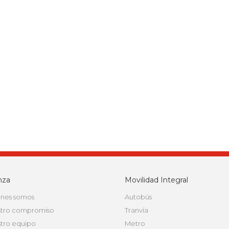
nza
Movilidad Integral
nes somos
Autobús
tro compromiso
Tranvía
tro equipo
Metro