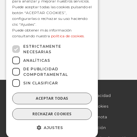
para analizar y mejorar nuestros servicios.
Estaciones
Puede aceptar todas las cookies pulsando el
botón “ACEPTAR COOKIES”,
configurarlas o rechazar su uso haciendo
clic “Ajustes”.
Contacto
Puede obtener más información
consultando nuestra
política de cookies.
informacion@avanzagrupo.com
+34 916 021 900
ESTRICTAMENTE
NECESARIAS
C/ San Norberto, 48 • 28021 – Madrid
ANALÍTICAS
DE PUBLICIDAD
COMPORTAMENTAL
SIN CLASIFICAR
© 2019 Avanza.
Aviso Legal
Todos los derechos
reservados.
Politica de Privacidad
ACEPTAR TODAS
Politica de Cookies
RECHAZAR COOKIES
Asistencia remota
AJUSTES
Otra información