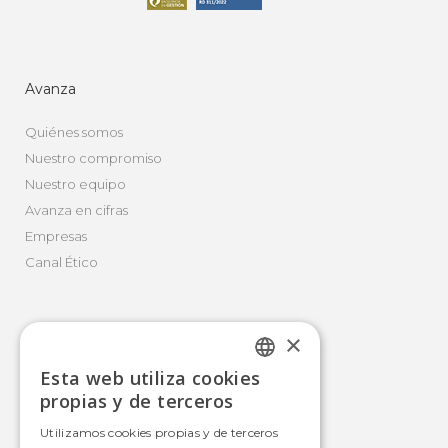
Avanza
Quiénes somos
Nuestro compromiso
Nuestro equipo
Avanza en cifras
Empresas
Canal Ético
×
Movilidad Integral
Esta web utiliza cookies
Autobús
SPANISH
propias y de terceros
Tranvía
SPANISH
Utilizamos cookies propias y de terceros
Metro