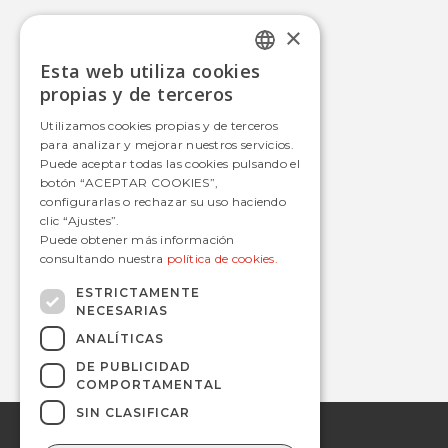
×
Movilidad Integral
Esta web utiliza cookies
Autobús
SPANISH
propias y de terceros
Tranvía
SPANISH
Utilizamos cookies propias y de terceros
Metro
para analizar y mejorar nuestros servicios.
Estaciones
Puede aceptar todas las cookies pulsando el
botón “ACEPTAR COOKIES”,
configurarlas o rechazar su uso haciendo
clic “Ajustes”.
Contacto
Puede obtener más información
consultando nuestra
política de cookies.
informacion@avanzagrupo.com
+34 916 021 900
ESTRICTAMENTE
NECESARIAS
C/ San Norberto, 48 • 28021 – Madrid
ANALÍTICAS
DE PUBLICIDAD
COMPORTAMENTAL
SIN CLASIFICAR
© 2019 Avanza.
Aviso Legal
Todos los derechos