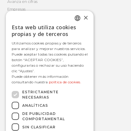
Avanza en cifras
Empresas
×
Canal Ético
Esta web utiliza cookies
SPANISH
propias y de terceros
Movilidad Integral
SPANISH
Utilizamos cookies propias y de terceros
para analizar y mejorar nuestros servicios.
Autobús
Puede aceptar todas las cookies pulsando el
Tranvía
botón “ACEPTAR COOKIES”,
configurarlas o rechazar su uso haciendo
Metro
clic “Ajustes”.
Estaciones
Puede obtener más información
consultando nuestra
política de cookies.
ESTRICTAMENTE
NECESARIAS
Contacto
ANALÍTICAS
informacion@avanzagrupo.com
DE PUBLICIDAD
+34 916 021 900
COMPORTAMENTAL
C/ San Norberto, 48 • 28021 – Madrid
SIN CLASIFICAR