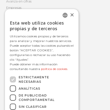
Avanza en cifras
Empresas
×
Canal Ético
Esta web utiliza cookies
SPANISH
propias y de terceros
Movilidad Integral
SPANISH
Utilizamos cookies propias y de terceros
para analizar y mejorar nuestros servicios.
Autobús
Puede aceptar todas las cookies pulsando el
Tranvía
botón “ACEPTAR COOKIES”,
configurarlas o rechazar su uso haciendo
Metro
clic “Ajustes”.
Estaciones
Puede obtener más información
consultando nuestra
política de cookies.
ESTRICTAMENTE
NECESARIAS
Contacto
ANALÍTICAS
informacion@avanzagrupo.com
DE PUBLICIDAD
+34 916 021 900
COMPORTAMENTAL
C/ San Norberto, 48 • 28021 – Madrid
SIN CLASIFICAR