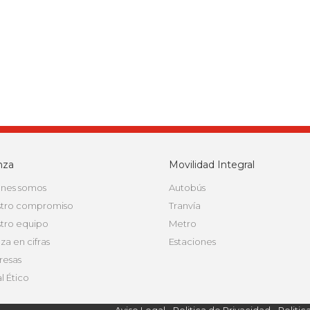
nza
Movilidad Integral
nes somos
Autobús
tro compromiso
Tranvía
tro equipo
Metro
za en cifras
Estaciones
esas
l Ético