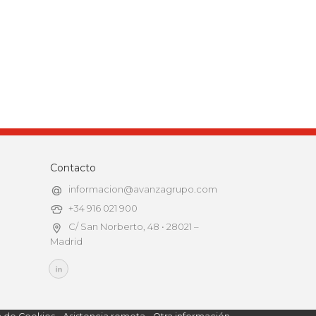
Contacto
informacion@avanzagrupo.com
+34 916 021 900
C/ San Norberto, 48 • 28021 –
Madrid