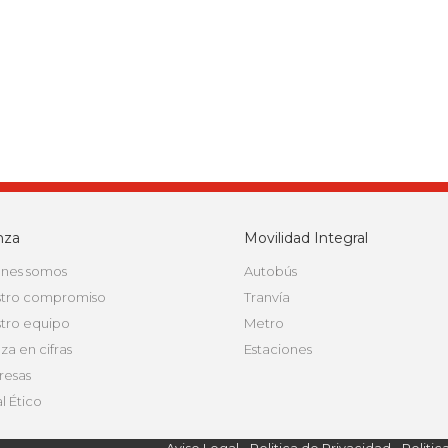
nza
Movilidad Integral
nes somos
Autobús
tro compromiso
Tranvía
tro equipo
Metro
za en cifras
Estaciones
esas
l Ético