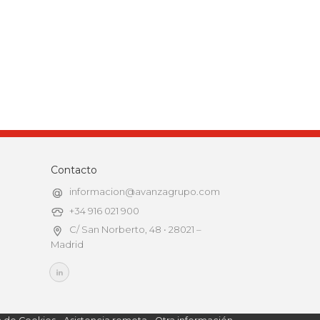
Contacto
informacion@avanzagrupo.com
+34 916 021 900
C/ San Norberto, 48 • 28021 –
Madrid