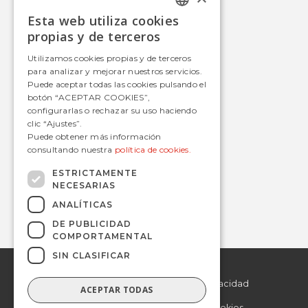
Esta web utiliza cookies
Autobús
SPANISH
propias y de terceros
Tranvía
SPANISH
Utilizamos cookies propias y de terceros
Metro
para analizar y mejorar nuestros servicios.
Estaciones
Puede aceptar todas las cookies pulsando el
botón “ACEPTAR COOKIES”,
configurarlas o rechazar su uso haciendo
clic “Ajustes”.
Contacto
Puede obtener más información
consultando nuestra
política de cookies.
informacion@avanzagrupo.com
+34 916 021 900
ESTRICTAMENTE
NECESARIAS
C/ San Norberto, 48 • 28021 – Madrid
ANALÍTICAS
DE PUBLICIDAD
COMPORTAMENTAL
SIN CLASIFICAR
© 2019 Avanza.
Aviso Legal
Todos los derechos
reservados.
Politica de Privacidad
ACEPTAR TODAS
Politica de Cookies