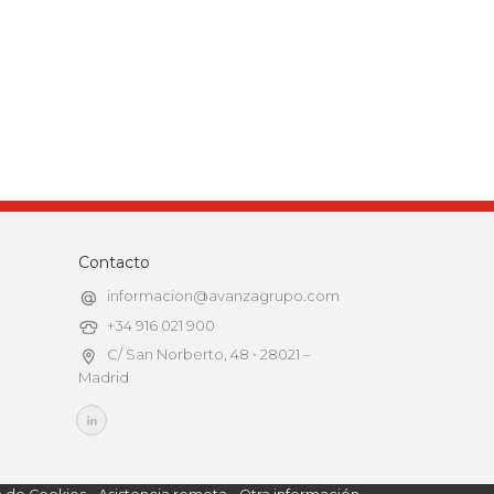
Contacto
informacion@avanzagrupo.com
+34 916 021 900
C/ San Norberto, 48 • 28021 –
Madrid