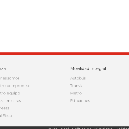
nza
Movilidad Integral
nes somos
Autobús
tro compromiso
Tranvía
tro equipo
Metro
za en cifras
Estaciones
esas
l Ético