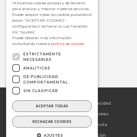
SPANISH
Utilizamos cookies propias y de terceros
Metro
para analizar y mejorar nuestros servicios.
Estaciones
Puede aceptar todas las cookies pulsando el
botón “ACEPTAR COOKIES”,
configurarlas o rechazar su uso haciendo
clic “Ajustes”.
Contacto
Puede obtener más información
consultando nuestra
política de cookies.
informacion@avanzagrupo.com
+34 916 021 900
ESTRICTAMENTE
NECESARIAS
C/ San Norberto, 48 • 28021 – Madrid
ANALÍTICAS
DE PUBLICIDAD
COMPORTAMENTAL
SIN CLASIFICAR
© 2019 Avanza.
Aviso Legal
Todos los derechos
reservados.
Politica de Privacidad
ACEPTAR TODAS
Politica de Cookies
RECHAZAR COOKIES
Asistencia remota
AJUSTES
Otra información