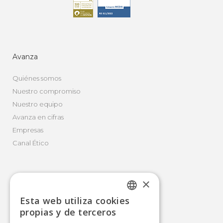
Avanza
Quiénes somos
Nuestro compromiso
Nuestro equipo
Avanza en cifras
Empresas
Canal Ético
×
Movilidad Integral
Esta web utiliza cookies
Autobús
SPANISH
propias y de terceros
Tranvía