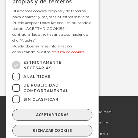
propias y de terceros
Tranvía
SPANISH
Utilizamos cookies propias y de terceros
Metro
para analizar y mejorar nuestros servicios.
Estaciones
Puede aceptar todas las cookies pulsando el
botón “ACEPTAR COOKIES”,
configurarlas o rechazar su uso haciendo
clic “Ajustes”.
Contacto
Puede obtener más información
consultando nuestra
política de cookies.
informacion@avanzagrupo.com
+34 916 021 900
ESTRICTAMENTE
NECESARIAS
C/ San Norberto, 48 • 28021 – Madrid
ANALÍTICAS
DE PUBLICIDAD
COMPORTAMENTAL
SIN CLASIFICAR
© 2019 Avanza.
Aviso Legal
Todos los derechos
reservados.
Politica de Privacidad
ACEPTAR TODAS
Politica de Cookies
RECHAZAR COOKIES
Asistencia remota