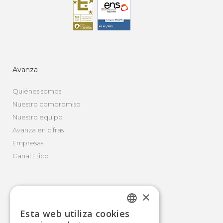
Avanza
Quiénes somos
Nuestro compromiso
Nuestro equipo
Avanza en cifras
Empresas
Canal Ético
×
Movilidad Integral
Esta web utiliza cookies
Autobús
SPANISH