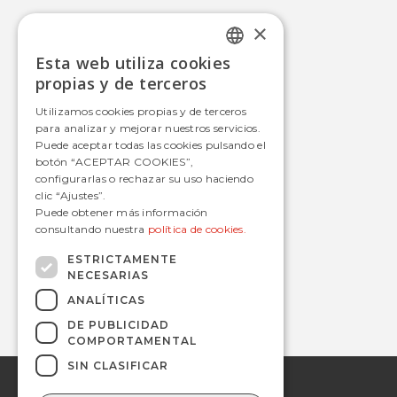
×
Movilidad Integral
Esta web utiliza cookies
Autobús
SPANISH
propias y de terceros
Tranvía
SPANISH
Utilizamos cookies propias y de terceros
Metro
para analizar y mejorar nuestros servicios.
Estaciones
Puede aceptar todas las cookies pulsando el
botón “ACEPTAR COOKIES”,
configurarlas o rechazar su uso haciendo
clic “Ajustes”.
Contacto
Puede obtener más información
consultando nuestra
política de cookies.
informacion@avanzagrupo.com
+34 916 021 900
ESTRICTAMENTE
NECESARIAS
C/ San Norberto, 48 • 28021 – Madrid
ANALÍTICAS
DE PUBLICIDAD
COMPORTAMENTAL
SIN CLASIFICAR
© 2019 Avanza.
Aviso Legal
Todos los derechos