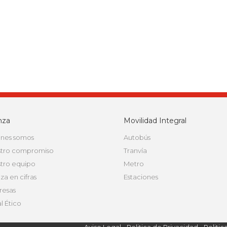
nza
Movilidad Integral
nes somos
Autobús
tro compromiso
Tranvía
tro equipo
Metro
za en cifras
Estaciones
esas
l Ético