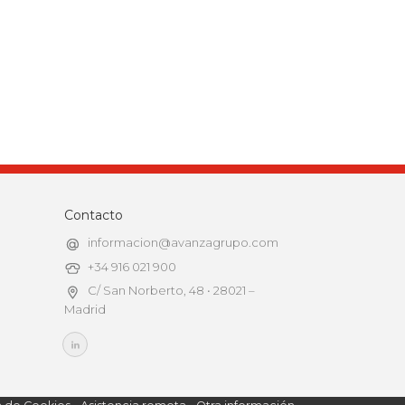
Contacto
informacion@avanzagrupo.com
+34 916 021 900
C/ San Norberto, 48 • 28021 –
Madrid