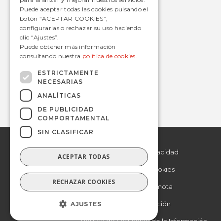
Estaciones
Puede aceptar todas las cookies pulsando el
botón “ACEPTAR COOKIES”,
configurarlas o rechazar su uso haciendo
clic “Ajustes”.
Contacto
Puede obtener más información
consultando nuestra
política de cookies.
informacion@avanzagrupo.com
+34 916 021 900
ESTRICTAMENTE
NECESARIAS
C/ San Norberto, 48 • 28021 – Madrid
ANALÍTICAS
DE PUBLICIDAD
COMPORTAMENTAL
SIN CLASIFICAR
© 2019 Avanza.
Aviso Legal
Todos los derechos
reservados.
Politica de Privacidad
ACEPTAR TODAS
Politica de Cookies
RECHAZAR COOKIES
Asistencia remota
AJUSTES
Otra información