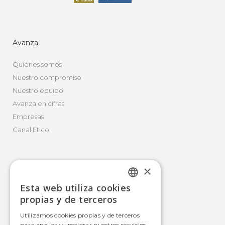
Avanza
Quiénes somos
Nuestro compromiso
Nuestro equipo
Avanza en cifras
Empresas
Canal Ético
×
Movilidad Integral
Esta web utiliza cookies
Autobús
SPANISH
propias y de terceros
Tranvía
SPANISH
Utilizamos cookies propias y de terceros
Metro
para analizar y mejorar nuestros servicios.