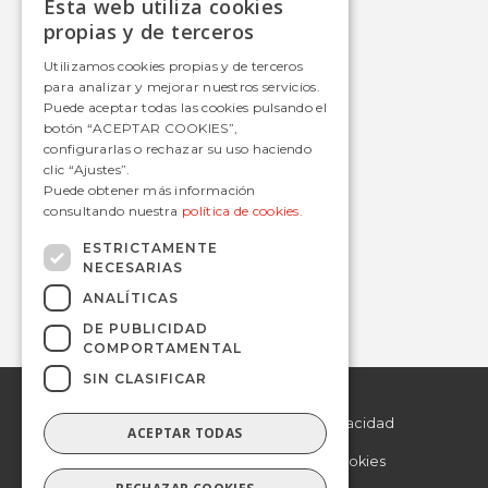
Esta web utiliza cookies
Autobús
SPANISH
propias y de terceros
Tranvía
SPANISH
Utilizamos cookies propias y de terceros
Metro
para analizar y mejorar nuestros servicios.
Estaciones
Puede aceptar todas las cookies pulsando el
botón “ACEPTAR COOKIES”,
configurarlas o rechazar su uso haciendo
clic “Ajustes”.
Contacto
Puede obtener más información
consultando nuestra
política de cookies.
informacion@avanzagrupo.com
+34 916 021 900
ESTRICTAMENTE
NECESARIAS
C/ San Norberto, 48 • 28021 – Madrid
ANALÍTICAS
DE PUBLICIDAD
COMPORTAMENTAL
SIN CLASIFICAR
© 2019 Avanza.
Aviso Legal
Todos los derechos
reservados.
Politica de Privacidad
ACEPTAR TODAS
Politica de Cookies