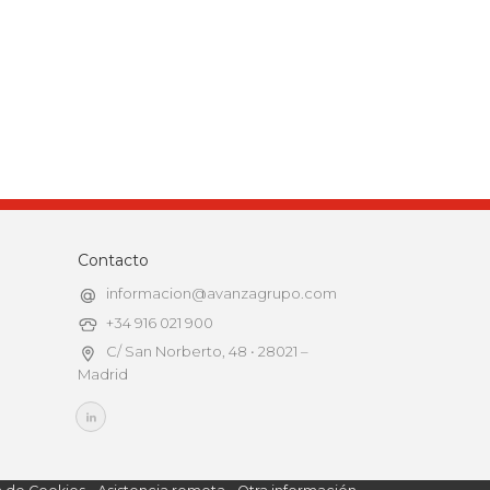
Contacto
informacion@avanzagrupo.com
+34 916 021 900
C/ San Norberto, 48 • 28021 –
Madrid