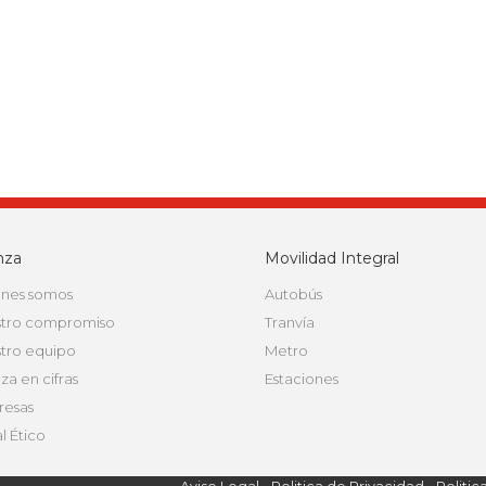
nza
Movilidad Integral
nes somos
Autobús
tro compromiso
Tranvía
tro equipo
Metro
za en cifras
Estaciones
esas
l Ético