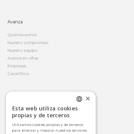
Avanza
Quiénes somos
Nuestro compromiso
Nuestro equipo
Avanza en cifras
Empresas
Canal Ético
×
Movilidad Integral
Esta web utiliza cookies
Autobús
SPANISH
propias y de terceros
Tranvía
SPANISH
Utilizamos cookies propias y de terceros
Metro
para analizar y mejorar nuestros servicios.
Estaciones