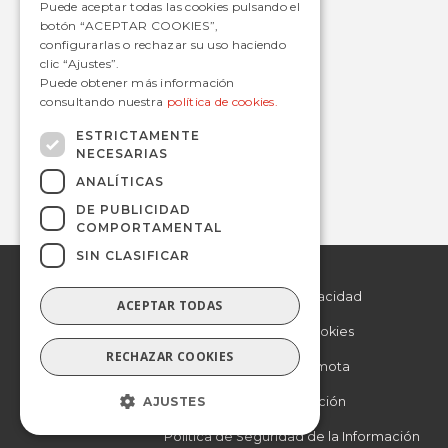
Puede aceptar todas las cookies pulsando el
botón “ACEPTAR COOKIES”,
configurarlas o rechazar su uso haciendo
clic “Ajustes”.
Contacto
Puede obtener más información
consultando nuestra
política de cookies.
informacion@avanzagrupo.com
+34 916 021 900
ESTRICTAMENTE
NECESARIAS
C/ San Norberto, 48 • 28021 – Madrid
ANALÍTICAS
DE PUBLICIDAD
COMPORTAMENTAL
SIN CLASIFICAR
© 2019 Avanza.
Aviso Legal
Todos los derechos
reservados.
Politica de Privacidad
ACEPTAR TODAS
Politica de Cookies
RECHAZAR COOKIES
Asistencia remota
AJUSTES
Otra información
Política de Seguridad de la Información