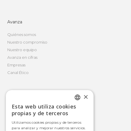
Avanza
Quiénes somos
Nuestro compromiso
Nuestro equipo
Avanza en cifras
Empresas
Canal Ético
×
Movilidad Integral
Esta web utiliza cookies
Autobús
SPANISH
propias y de terceros
Tranvía
SPANISH
Utilizamos cookies propias y de terceros
Metro
para analizar y mejorar nuestros servicios.
Estaciones