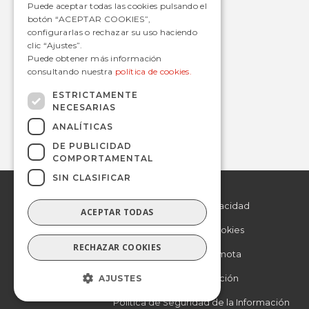
Puede aceptar todas las cookies pulsando el
botón “ACEPTAR COOKIES”,
configurarlas o rechazar su uso haciendo
clic “Ajustes”.
Contacto
Puede obtener más información
consultando nuestra
política de cookies.
informacion@avanzagrupo.com
+34 916 021 900
ESTRICTAMENTE
NECESARIAS
C/ San Norberto, 48 • 28021 – Madrid
ANALÍTICAS
DE PUBLICIDAD
COMPORTAMENTAL
SIN CLASIFICAR
© 2019 Avanza.
Aviso Legal
Todos los derechos
reservados.
Politica de Privacidad
ACEPTAR TODAS
Politica de Cookies
RECHAZAR COOKIES
Asistencia remota
AJUSTES
Otra información
Política de Seguridad de la Información